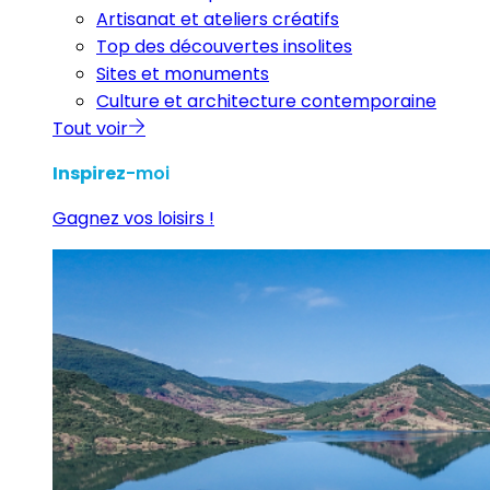
Artisanat et ateliers créatifs
Top des découvertes insolites
Sites et monuments
Culture et architecture contemporaine
Tout voir
Inspirez
-moi
Gagnez vos loisirs !