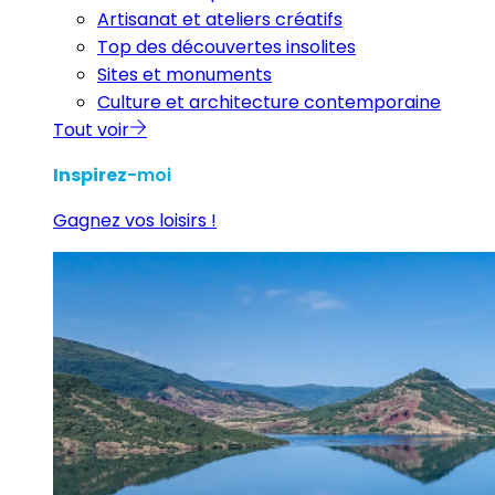
Artisanat et ateliers créatifs
Top des découvertes insolites
Sites et monuments
Culture et architecture contemporaine
Tout voir
Inspirez
-moi
Gagnez vos loisirs !