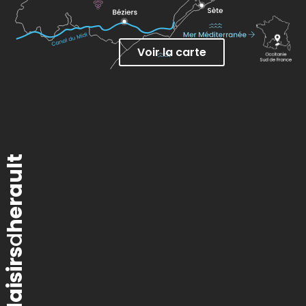
Voir la carte
herault
d
plaisirs