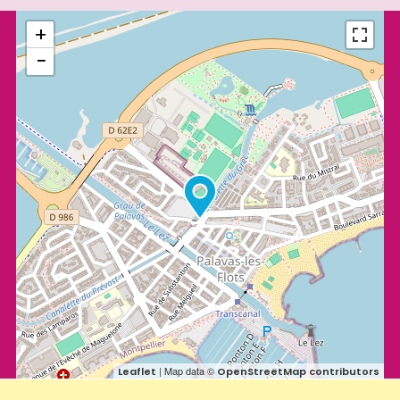
+
−
| Map data ©
Leaflet
OpenStreetMap contributors