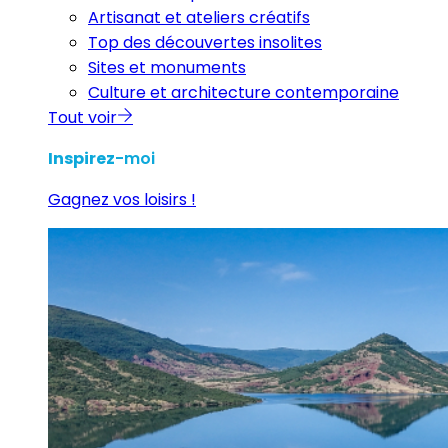
Artisanat et ateliers créatifs
Top des découvertes insolites
Sites et monuments
Culture et architecture contemporaine
Tout voir
Inspirez
-moi
Gagnez vos loisirs !