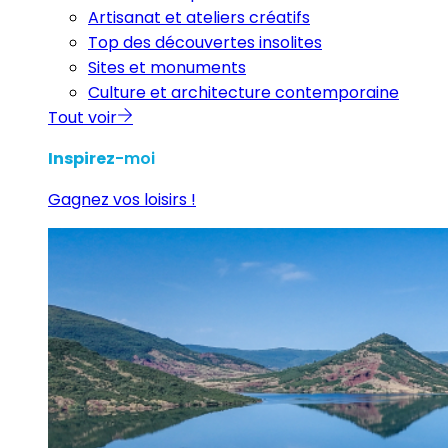
Artisanat et ateliers créatifs
Top des découvertes insolites
Sites et monuments
Culture et architecture contemporaine
Tout voir
Inspirez
-moi
Gagnez vos loisirs !