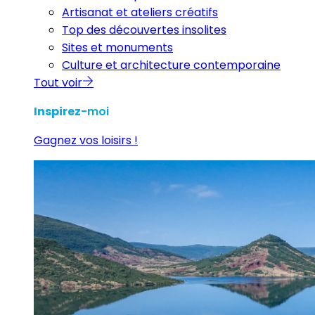
Artisanat et ateliers créatifs
Top des découvertes insolites
Sites et monuments
Culture et architecture contemporaine
Tout voir
Inspirez
-moi
Gagnez vos loisirs !