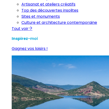
Artisanat et ateliers créatifs
Top des découvertes insolites
Sites et monuments
Culture et architecture contemporaine
Tout voir
Inspirez
-moi
Gagnez vos loisirs !