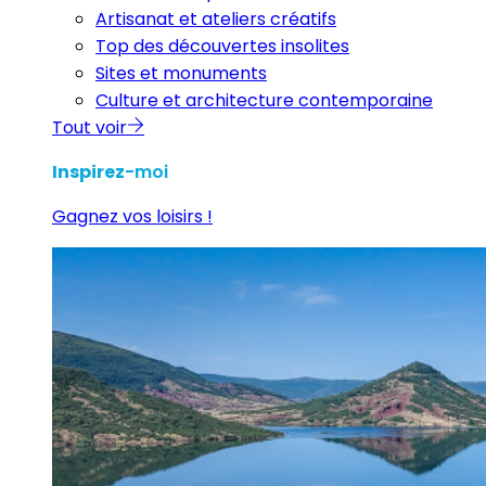
Artisanat et ateliers créatifs
Top des découvertes insolites
Sites et monuments
Culture et architecture contemporaine
Tout voir
Inspirez
-moi
Gagnez vos loisirs !