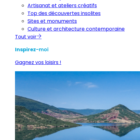
Artisanat et ateliers créatifs
Top des découvertes insolites
Sites et monuments
Culture et architecture contemporaine
Tout voir
Inspirez
-moi
Gagnez vos loisirs !