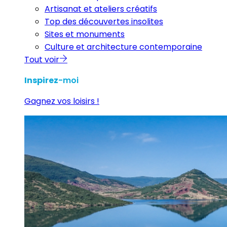
Artisanat et ateliers créatifs
Top des découvertes insolites
Sites et monuments
Culture et architecture contemporaine
Tout voir
Inspirez
-moi
Gagnez vos loisirs !