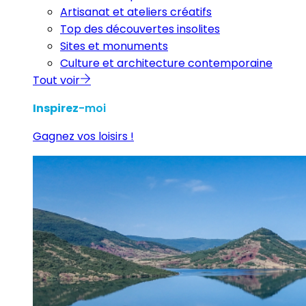
Artisanat et ateliers créatifs
Top des découvertes insolites
Sites et monuments
Culture et architecture contemporaine
Tout voir
Inspirez
-moi
Gagnez vos loisirs !