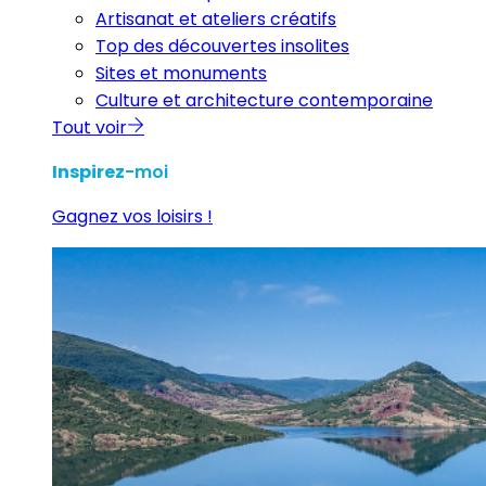
Artisanat et ateliers créatifs
Top des découvertes insolites
Sites et monuments
Culture et architecture contemporaine
Tout voir
Inspirez
-moi
Gagnez vos loisirs !