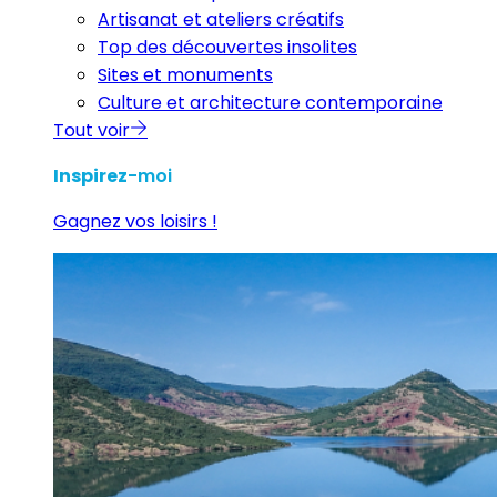
Artisanat et ateliers créatifs
Top des découvertes insolites
Sites et monuments
Culture et architecture contemporaine
Tout voir
Inspirez
-moi
Gagnez vos loisirs !