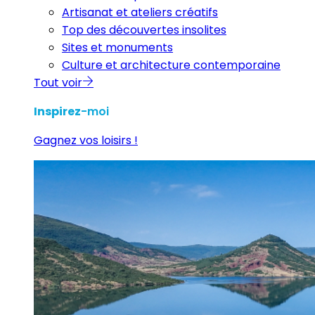
Artisanat et ateliers créatifs
Top des découvertes insolites
Sites et monuments
Culture et architecture contemporaine
Tout voir
Inspirez
-moi
Gagnez vos loisirs !