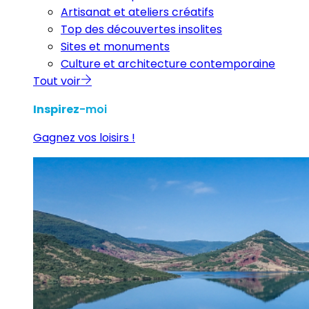
Artisanat et ateliers créatifs
Top des découvertes insolites
Sites et monuments
Culture et architecture contemporaine
Tout voir
Inspirez
-moi
Gagnez vos loisirs !