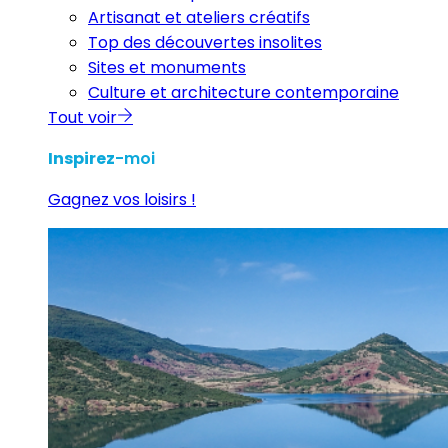
Artisanat et ateliers créatifs
Top des découvertes insolites
Sites et monuments
Culture et architecture contemporaine
Tout voir
Inspirez
-moi
Gagnez vos loisirs !