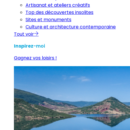
Artisanat et ateliers créatifs
Top des découvertes insolites
Sites et monuments
Culture et architecture contemporaine
Tout voir
Inspirez
-moi
Gagnez vos loisirs !