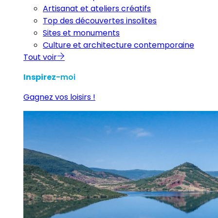
Artisanat et ateliers créatifs
Top des découvertes insolites
Sites et monuments
Culture et architecture contemporaine
Tout voir
Inspirez
-moi
Gagnez vos loisirs !