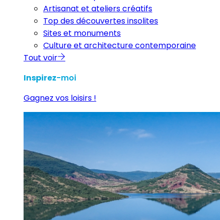
Artisanat et ateliers créatifs
Top des découvertes insolites
Sites et monuments
Culture et architecture contemporaine
Tout voir
Inspirez
-moi
Gagnez vos loisirs !