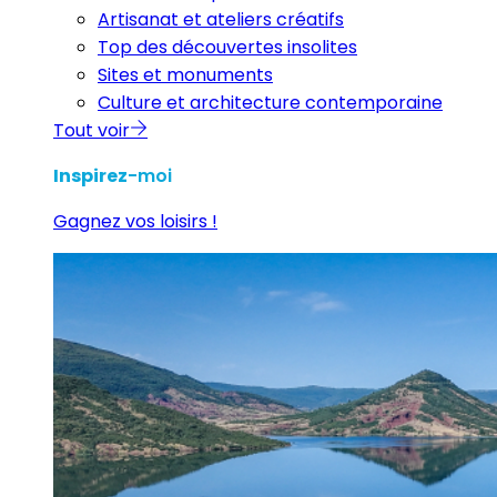
Artisanat et ateliers créatifs
Top des découvertes insolites
Sites et monuments
Culture et architecture contemporaine
Tout voir
Inspirez
-moi
Gagnez vos loisirs !