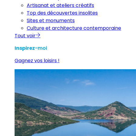
Artisanat et ateliers créatifs
Top des découvertes insolites
Sites et monuments
Culture et architecture contemporaine
Tout voir
Inspirez
-moi
Gagnez vos loisirs !