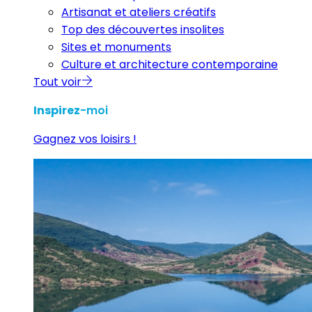
Artisanat et ateliers créatifs
Top des découvertes insolites
Sites et monuments
Culture et architecture contemporaine
Tout voir
Inspirez
-moi
Gagnez vos loisirs !