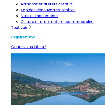
Artisanat et ateliers créatifs
Top des découvertes insolites
Sites et monuments
Culture et architecture contemporaine
Tout voir
Inspirez
-moi
Gagnez vos loisirs !