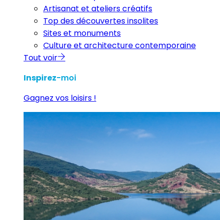
Artisanat et ateliers créatifs
Top des découvertes insolites
Sites et monuments
Culture et architecture contemporaine
Tout voir
Inspirez
-moi
Gagnez vos loisirs !