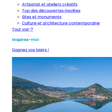
Artisanat et ateliers créatifs
Top des découvertes insolites
Sites et monuments
Culture et architecture contemporaine
Tout voir
Inspirez
-moi
Gagnez vos loisirs !