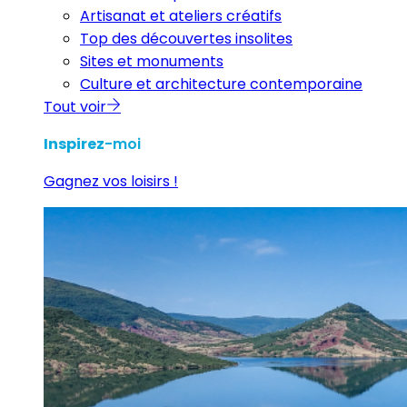
Artisanat et ateliers créatifs
Top des découvertes insolites
Sites et monuments
Culture et architecture contemporaine
Tout voir
Inspirez
-moi
Gagnez vos loisirs !