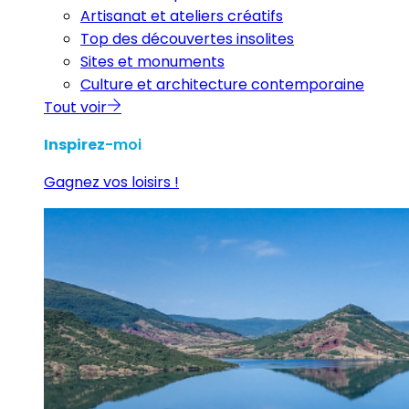
Artisanat et ateliers créatifs
Top des découvertes insolites
Sites et monuments
Culture et architecture contemporaine
Tout voir
Inspirez
-moi
Gagnez vos loisirs !