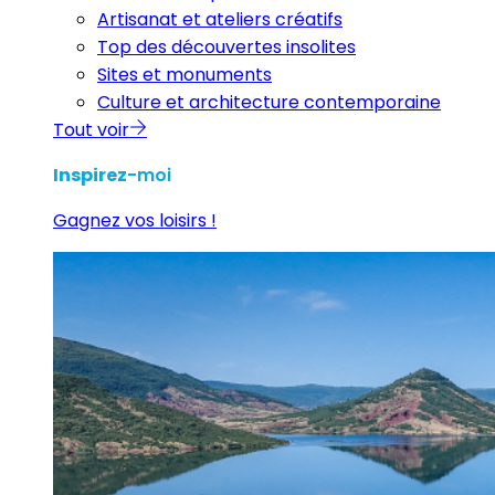
Artisanat et ateliers créatifs
Top des découvertes insolites
Sites et monuments
Culture et architecture contemporaine
Tout voir
Inspirez
-moi
Gagnez vos loisirs !