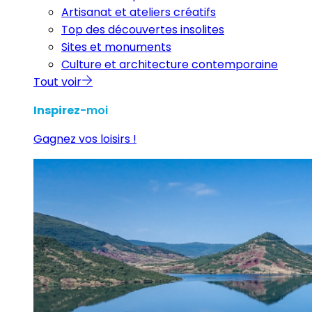
Artisanat et ateliers créatifs
Top des découvertes insolites
Sites et monuments
Culture et architecture contemporaine
Tout voir
Inspirez
-moi
Gagnez vos loisirs !