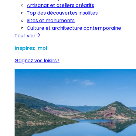
Artisanat et ateliers créatifs
Top des découvertes insolites
Sites et monuments
Culture et architecture contemporaine
Tout voir
Inspirez
-moi
Gagnez vos loisirs !