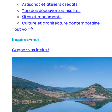
Artisanat et ateliers créatifs
Top des découvertes insolites
Sites et monuments
Culture et architecture contemporaine
Tout voir
Inspirez
-moi
Gagnez vos loisirs !