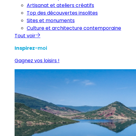
Artisanat et ateliers créatifs
Top des découvertes insolites
Sites et monuments
Culture et architecture contemporaine
Tout voir
Inspirez
-moi
Gagnez vos loisirs !