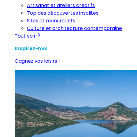
Artisanat et ateliers créatifs
Top des découvertes insolites
Sites et monuments
Culture et architecture contemporaine
Tout voir
Inspirez
-moi
Gagnez vos loisirs !