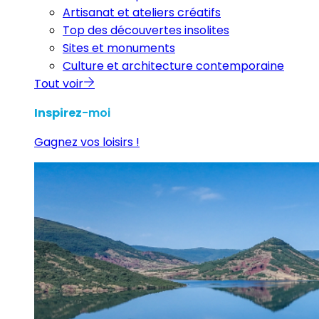
Artisanat et ateliers créatifs
Top des découvertes insolites
Sites et monuments
Culture et architecture contemporaine
Tout voir
Inspirez
-moi
Gagnez vos loisirs !