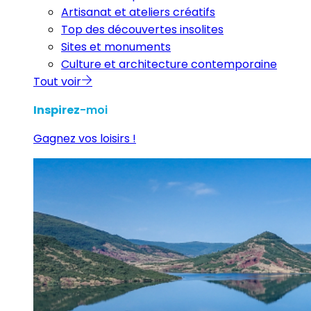
Artisanat et ateliers créatifs
Top des découvertes insolites
Sites et monuments
Culture et architecture contemporaine
Tout voir
Inspirez
-moi
Gagnez vos loisirs !