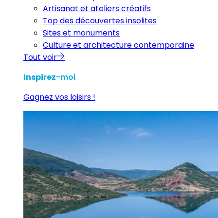
Artisanat et ateliers créatifs
Top des découvertes insolites
Sites et monuments
Culture et architecture contemporaine
Tout voir
Inspirez
-moi
Gagnez vos loisirs !