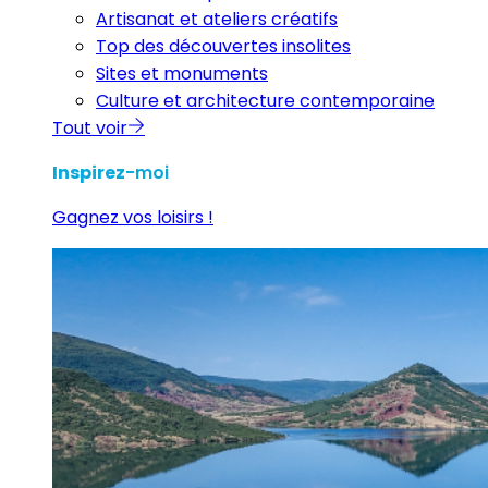
Artisanat et ateliers créatifs
Top des découvertes insolites
Sites et monuments
Culture et architecture contemporaine
Tout voir
Inspirez
-moi
Gagnez vos loisirs !