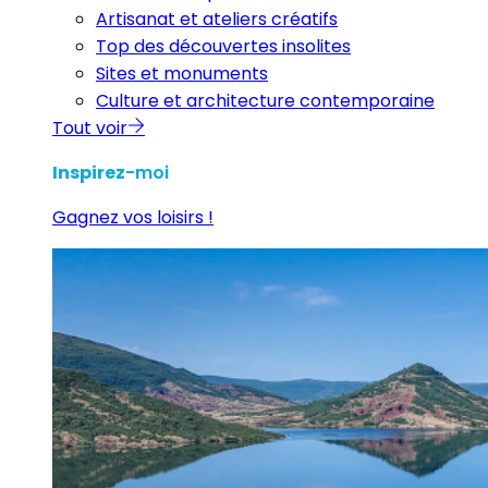
Artisanat et ateliers créatifs
Top des découvertes insolites
Sites et monuments
Culture et architecture contemporaine
Tout voir
Inspirez
-moi
Gagnez vos loisirs !