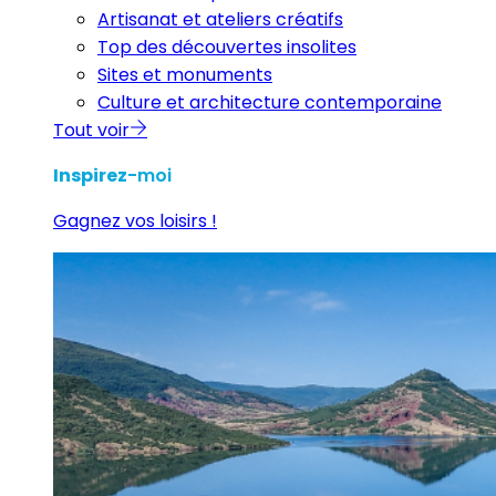
Artisanat et ateliers créatifs
Top des découvertes insolites
Sites et monuments
Culture et architecture contemporaine
Tout voir
Inspirez
-moi
Gagnez vos loisirs !