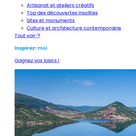
Artisanat et ateliers créatifs
Top des découvertes insolites
Sites et monuments
Culture et architecture contemporaine
Tout voir
Inspirez
-moi
Gagnez vos loisirs !