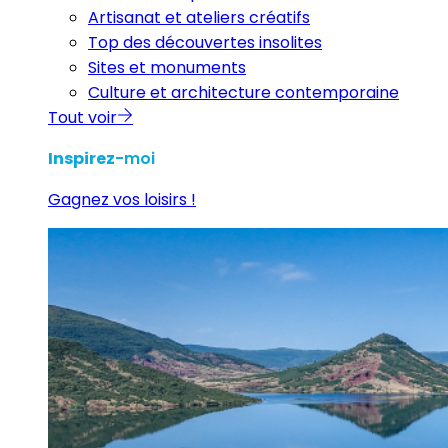
Artisanat et ateliers créatifs
Top des découvertes insolites
Sites et monuments
Culture et architecture contemporaine
Tout voir
Inspirez
-moi
Gagnez vos loisirs !