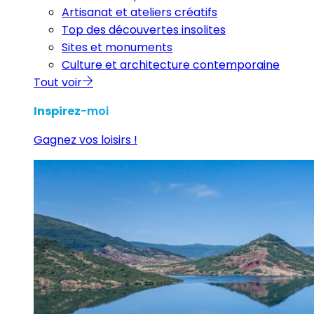
Artisanat et ateliers créatifs
Top des découvertes insolites
Sites et monuments
Culture et architecture contemporaine
Tout voir
Inspirez
-moi
Gagnez vos loisirs !