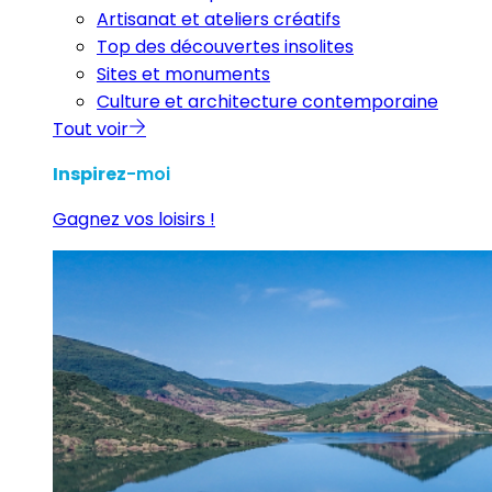
Artisanat et ateliers créatifs
Top des découvertes insolites
Sites et monuments
Culture et architecture contemporaine
Tout voir
Inspirez
-moi
Gagnez vos loisirs !