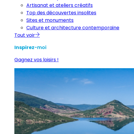
Artisanat et ateliers créatifs
Top des découvertes insolites
Sites et monuments
Culture et architecture contemporaine
Tout voir
Inspirez
-moi
Gagnez vos loisirs !