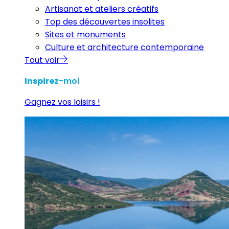
Artisanat et ateliers créatifs
Top des découvertes insolites
Sites et monuments
Culture et architecture contemporaine
Tout voir
Inspirez
-moi
Gagnez vos loisirs !