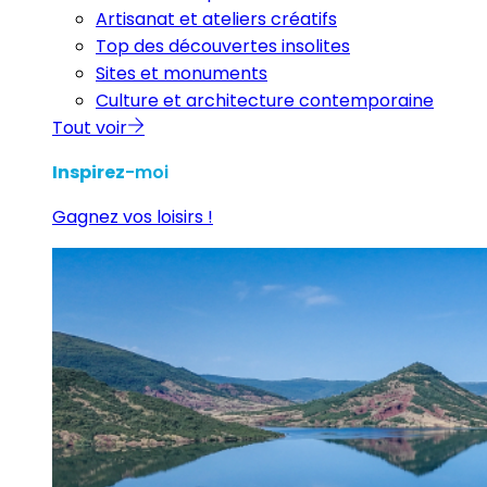
Artisanat et ateliers créatifs
Top des découvertes insolites
Sites et monuments
Culture et architecture contemporaine
Tout voir
Inspirez
-moi
Gagnez vos loisirs !