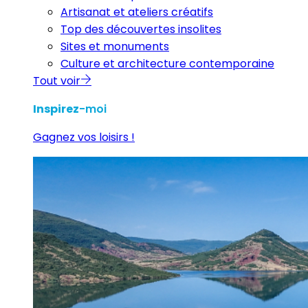
Artisanat et ateliers créatifs
Top des découvertes insolites
Sites et monuments
Culture et architecture contemporaine
Tout voir
Inspirez
-moi
Gagnez vos loisirs !