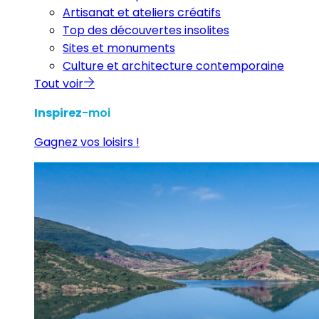
Artisanat et ateliers créatifs
Top des découvertes insolites
Sites et monuments
Culture et architecture contemporaine
Tout voir
Inspirez
-moi
Gagnez vos loisirs !