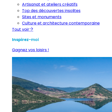
Artisanat et ateliers créatifs
Top des découvertes insolites
Sites et monuments
Culture et architecture contemporaine
Tout voir
Inspirez
-moi
Gagnez vos loisirs !