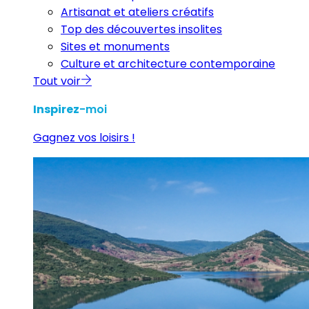
Artisanat et ateliers créatifs
Top des découvertes insolites
Sites et monuments
Culture et architecture contemporaine
Tout voir
Inspirez
-moi
Gagnez vos loisirs !